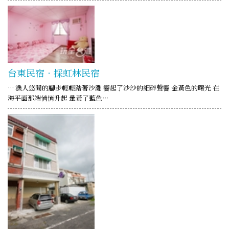
台東民宿‧採虹林民宿
… 漁人悠閒的腳步輕輕踏著沙灘 響起了沙沙的細碎聲響 金黃色的曙光 在
海平面那端悄悄升起 暈黃了藍色…