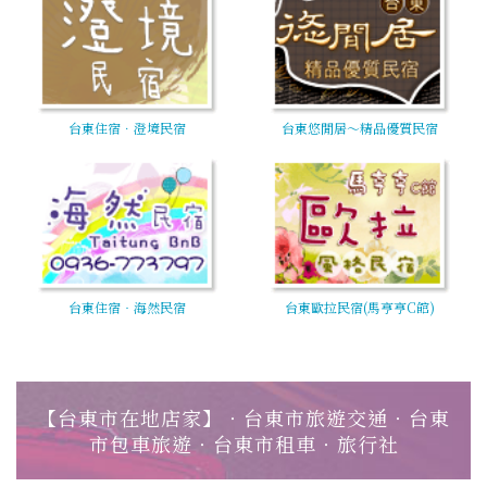
台東住宿．澄境民宿
台東悠閒居～精品優質民宿
台東住宿‧海然民宿
台東歐拉民宿(馬亨亨C館)
【台東市在地店家】‧台東市旅遊交通‧台東
市包車旅遊‧台東市租車‧旅行社