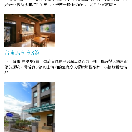
走去～ 暫時拋開沉重的壓力，帶著一顆愉悅的心，前往台東渡假…
台東馬亨亨S館
… 「台東-馬亨亨S館」位於台東這座美麗忘憂的城市裡，擁有得天獨厚的
優美環境，慢活的步調加上清幽的氣息令人擺脫煩惱憂愁，盡情放鬆地徜
徉…