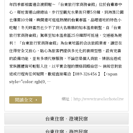
年四季都相當適合渡假喔～ 「台東旅行家商務會館」位於
台東市
中
心，鄰近客運山線總站，步行至觀光水果街只要5分鐘，到海濱公園
也僅需10分鐘，晚間還可逛逛熱鬧的
台東市
區，品嚐道地的特色小
吃喔！冬天時當然也少不了到大名鼎鼎的知本溫泉朝聖，自「台東
旅行家商務會館」駕車至知本溫泉區25分鐘即可抵達，交通極為便
利！ 「台東旅行家商務會館」為台東地區的合法旅館業者，讓您在
住得安全又放心，貼心為旅客們提供多元化的套房型態，設有完善
的設備功能，並有多項代辦服務，不論您是個人商旅、情侶出遊或
家族團體皆可輕鬆入住，以平實合理的價格回饋給您～ 倘若您對旅
途或行程有任何疑問，歡迎直接電洽【089-326456 】【<span
style="color: rgb(0, …
網址：
http://www.travelerhotel.tw
閱讀全文
arrow_right
台東住宿．澄境民宿
台東住宿‧海然民宿