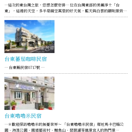
…這次的東台灣之旅，您想怎麼安排… 位在台灣東部的美麗淨土「台
東」，這裡的天空，多半是晴空萬里的好天氣，藍天與白雲的顯明景致…
台東蕃茄咖啡民宿
… 台東縣民宿0717號 …
台東嚕嚕米民宿
…＊歡迎探訪嚕嚕米的無憂世界～ 「台東嚕嚕米民宿」鄰近馬卡巴嗨公
園、海濱公園、鐵道藝術村、鯉魚山、琵琶湖等風景宜人的熱門景…