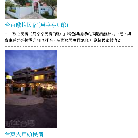
台東歐拉民宿(馬亨亨C館)
…「歐拉民宿（馬亨亨民宿C館）」粉色與淺綠的搭配活潑熱力十足，與
台東戶外熱情陽光相互輝映，更顯悠閒度假氣息。 歐拉民宿設有2…
台東火車頭民宿