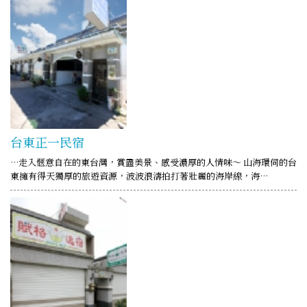
台東正一民宿
…走入愜意自在的東台灣，賞盡美景、感受濃厚的人情味～ 山海環伺的台
東擁有得天獨厚的旅遊資源，波波浪濤拍打著壯麗的海岸線，海…