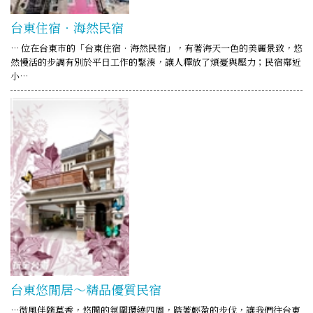
台東住宿‧海然民宿
… 位在台東市的「台東住宿‧海然民宿」，有著海天一色的美麗景致，悠
然慢活的步調有別於平日工作的緊湊，讓人釋放了煩憂與壓力；民宿鄰近
小…
台東悠閒居～精品優質民宿
…微風伴隨草香，悠閒的氛圍環繞四周，踏著輕盈的步伐，讓我們往台東