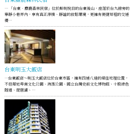
… 「台東‧麋鹿森林民宿」位於鮮明悅目的台東後山，座落於台九線旁的
寧靜小巷弄內，享有真正淳樸、靜謐的放鬆環境，更擁有便捷短程的交通
優…
台東明玉大飯店
…台東飯店～明玉大飯店位於台東市區，擁有四通八達的絕佳地理位置，
不但鄰近卑南文化公園、海濱公園、國立台灣史前文化博物館、十股綠色
隧道、琵琶湖、…