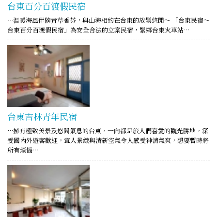
台東百分百渡假民宿
…溫暖海風伴隨青草香芬，與山海相約在台東的放鬆悠閒～ 「台東民宿～
台東百分百渡假民宿」為安全合法的立案民宿，緊鄰台東火車站…
台東吉林青年民宿
…擁有極致美景及悠閒氣息的台東，一向都是旅人們喜愛的觀光勝地，深
受國內外遊客歡迎，宜人景緻與清新空氣令人感受神清氣爽，想要暫時將
所有煩惱…