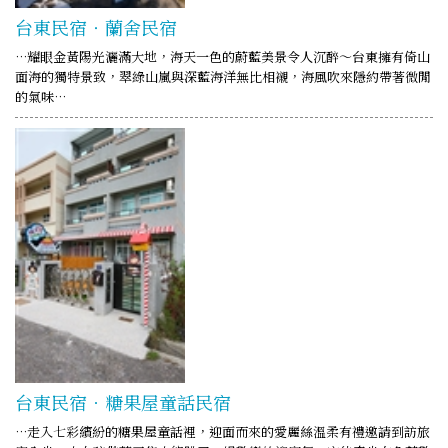
台東民宿‧蘭舍民宿
…耀眼金黃陽光灑滿大地，海天一色的蔚藍美景令人沉醉～台東擁有倚山
面海的獨特景致，翠綠山嵐與深藍海洋無比相襯，海風吹來隱約帶著微閒
的氣味…
台東民宿．糖果屋童話民宿
…走入七彩繽紛的糖果屋童話裡，迎面而來的愛麗絲溫柔有禮邀請到訪旅