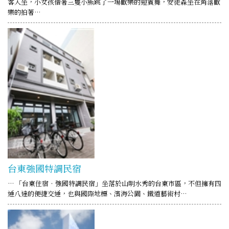
客入坐，小女孩偕著三隻小熊跳了一場歡樂的迎賓舞，安徒森坐在角落歡
樂的拍著…
台東強國特調民宿
… 「台東住宿‧強國特調民宿」坐落於山明水秀的台東市區，不但擁有四
通八達的便捷交通，也與國際地標、濱海公園、鐵道藝術村…