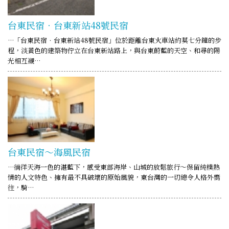
台東民宿．台東新站48號民宿
…「台東民宿．台東新站48號民宿」位於距離台東火車站約莫七分鐘的步
程，淡黃色的建築物佇立在台東新站路上，與台東蔚藍的天空、和尋的陽
光相互襯…
台東民宿～海風民宿
…徜徉天海一色的湛藍下，感受東部海岸、山城的放鬆旅行～保留純樸熱
情的人文特色、擁有最不具破壞的原始風貌，東台灣的一切總令人格外嚮
往，騎…