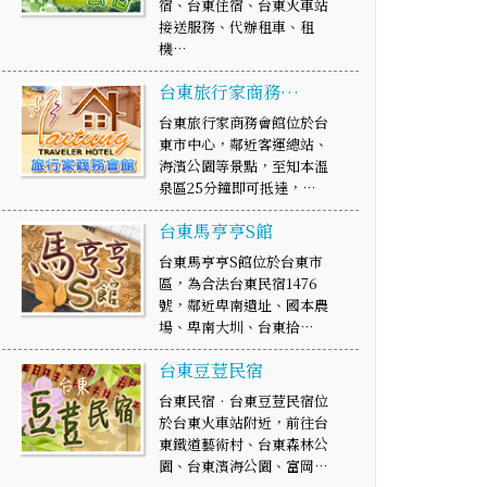
宿、台東住宿、台東火車站
接送服務、代辦租車、租
機…
台東旅行家商務…
台東旅行家商務會館位於台
東市中心，鄰近客運總站、
海濱公園等景點，至知本溫
泉區25分鐘即可抵達，…
台東馬亨亨S館
台東馬亨亨S館位於台東市
區，為合法台東民宿1476
號，鄰近卑南遺址、國本農
場、卑南大圳、台東拾…
台東豆荳民宿
台東民宿‧台東豆荳民宿位
於台東火車站附近，前往台
東鐵道藝術村、台東森林公
園、台東濱海公園、富岡…