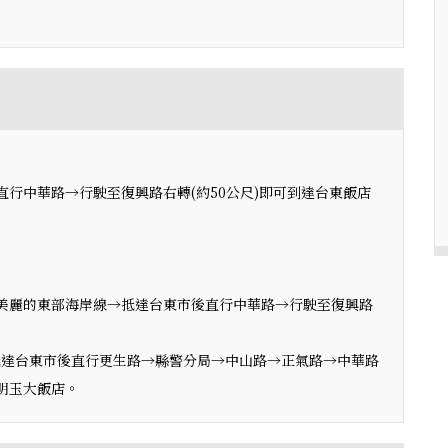
直行中華路→行駛至復興路右轉(約50公尺)即可到達台東飯店
賞美麗的東部海岸線→抵達台東市後直行中華路→行駛至復興路
抵達台東市後直行更生路→縣警分局→中山路→正氣路→中華路
～明玉大飯店。