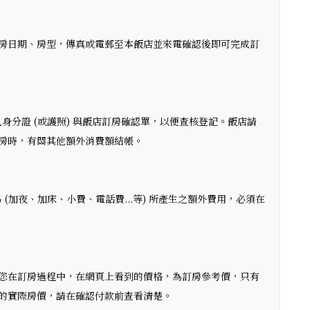
房日期、房型，傳真或電郵至本飯店並來電確認後即可完成訂
人身分證 (或護照) 與飯店訂房確認單，以便查核登記。飯店請
房時，有關其他額外消費額結帳。
 (加夜、加床、小費、電話費...等) 所產生之額外費用，必須在
您在訂房過程中，在網頁上看到的價格，為訂房參考價，只有
的實際房價，請在確認付款前查看清楚。