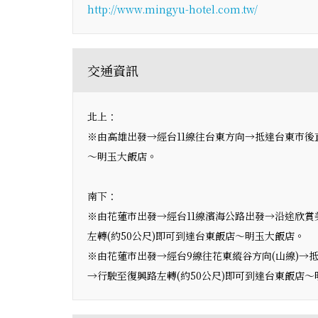
http://www.mingyu-hotel.com.tw/
交通資訊
北上：
※由高雄出發→經台11線往台東方向→抵達台東市後
～明玉大飯店。
南下：
※由花蓮市出發→經台11線濱海公路出發→沿途欣
左轉(約50公尺)即可到達台東飯店～明玉大飯店。
※由花蓮市出發→經台9線往花東縱谷方向(山線)→
→行駛至復興路左轉(約50公尺)即可到達台東飯店