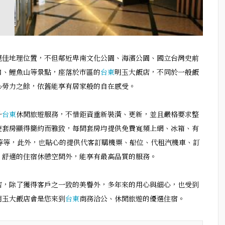
絕佳地理位置，不但鄰近卑南文化公園、海濱公園、國立台灣史前
口、鯉魚山等景點，座落於市區的
台東
明玉大飯店，不同於一般飯
心勞力之餘，依舊能享有居家般的自在感受。
升
台東
休閒旅遊服務，不惜鉅資重新裝潢、更新，並且嚴格要求整
使套房顯得簡約而雅致，每間套房均提供免費寬頻上網、冰箱、有
等等，此外，也貼心的提供代客訂購機票、船位、代租汽機車、訂
、舒適的住宿休憩空間外，能享有最高品質的服務。
店，除了獲得客戶之一致的美譽外，多年來的用心與細心，也受到
明玉大飯店會是您來到
台東
商務洽公、休閒旅遊的優選住宿。