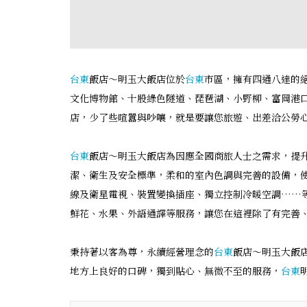
台東
飯店～明玉大飯店位於
台東
市區，擁有四通八達的
文化博物館、十股綠色隧道、琵琶湖、小野柳、富岡港
店，少了些喧囂與吵嚷，就是要讓您旅遊、出差洽公勞
台東
飯店～明玉大飯店為因應全國商旅人士之需求，提
潔、衛生及安全標準，柔和的室內色調與完善的設備，
線及衛星電視、裝置變換插座、獨立控制冷暖空調……
鮮花、水果、外語通譯等服務，讓您在這裡除了有完善
秉持著以客為尊，永續經營理念的
台東
飯店～明玉大飯
地方上良好的口碑，獨到貼心、無微不至的服務，
台東