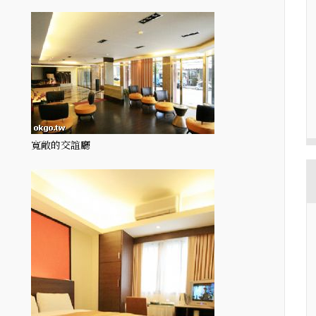
寬敞的交誼廳